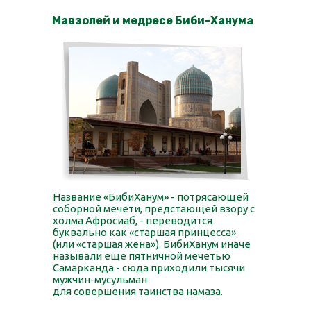
Мавзолей и медресе Биби-Ханума
Название «БибиХанум» - потрясающей
соборной мечети, предстающей взору с
холма Афросиаб, - переводится
буквально как «старшая принцесса»
(или «старшая жена»). БибиХанум иначе
называли еще пятничной мечетью
Самарканда - сюда приходили тысячи
мужчин-мусульман
для совершения таинства намаза.