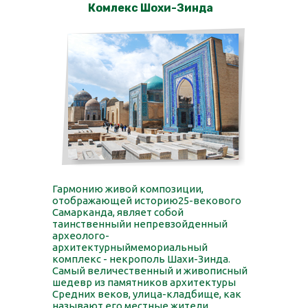
Комлекс Шохи-Зинда
Гармонию живой композиции,
отображающей историю25-векового
Самарканда, являет собой
таинственныйи непревзойденный
археолого-
архитектурныймемориальный
комплекс - некрополь Шахи-Зинда.
Самый величественный и живописный
шедевр из памятников архитектуры
Средних веков, улица-кладбище, как
называют его местные жители,