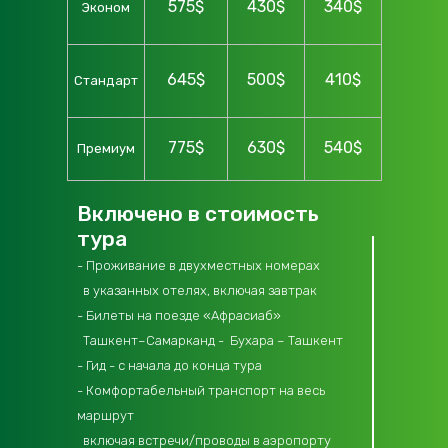
575$
430$
340$
Эконом
645$
500$
410$
Стандарт
775$
630$
540$
Премиум
Включено в стоимость
тура
- Проживание в двухместных номерах
в указанных отелях, включая завтрак
- Билеты на поезде «Афрасиаб»
Ташкент–Самарканд - Бухара – Ташкент
- Гид - с начала до конца тура
- Комфортабельный транспорт на весь
маршрут
включая встречи/проводы в аэропорту