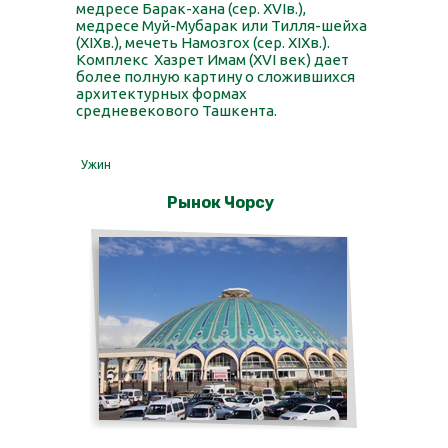
медресе Барак-хана (сер. ХVIв.),
медресе Муй-Мубарак или Тилля-шейха
(ХIХв.), мечеть Намозгох (сер. ХIХв.).
Комплекс Хазрет Имам (ХVI век) дает
более полную картину о сложившихся
архитектурных формах
средневекового Ташкента.
Ужин
Рынок Чорсу