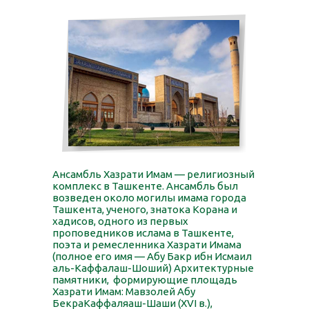
Ансамбль Хазрати Имам — религиозный
комплекс в Ташкенте. Ансамбль был
возведен около могилы имама города
Ташкента, ученого, знатока Корана и
хадисов, одного из первых
проповедников ислама в Ташкенте,
поэта и ремесленника Хазрати Имама
(полное его имя — Абу Бакр ибн Исмаил
аль-Каффалаш-Шоший) Архитектурные
памятники, формирующие площадь
Хазрати Имам: Мавзолей Абу
БекраКаффаляаш-Шаши (ХVI в.),