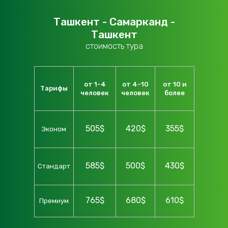
Ташкент - Самарканд -
Ташкент
стоимость тура
от 1-4
от 4-10
от 10 и
Тарифы
человек
человек
более
505$
420$
355$
Эконом
585$
500$
430$
Стандарт
765$
680$
610$
Премиум